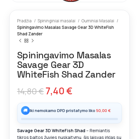
Pradžia
Spininginiai masalai
Guminiai Masalai
Spiningavimo Masalas Savage Gear 3D WhiteFish
Shad Zander
Spiningavimo Masalas
Savage Gear 3D
WhiteFish Shad Zander
7,40
€
14,80
€
🚚
Iki nemokamo DPD pristatymo liko
50,00
€
Savage Gear 3D WhiteFish Shad
– Remiantis
tikros baltos žuvies nuskaitymu, šis laisvas irklas su