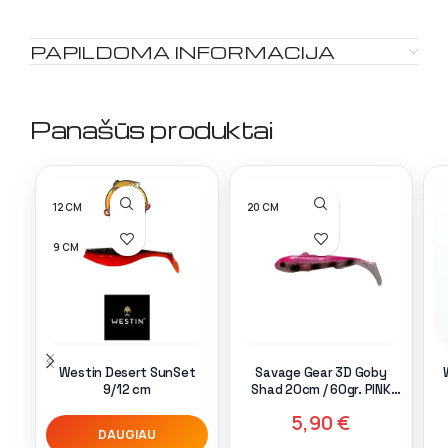
PAPILDOMA INFORMACIJA
Panašūs produktai
12 CM
20 CM
9 CM
Westin Desert SunSet
Savage Gear 3D Goby
9/12 cm
Shad 20cm / 60gr. PINK
PEARL
5,90
€
DAUGIAU