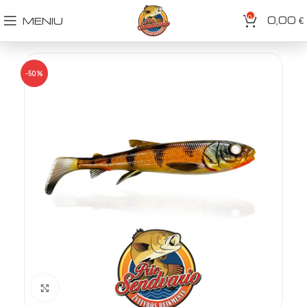
0
0,00
MENIU
€
-50%
Spustelėkite norėdami padidinti