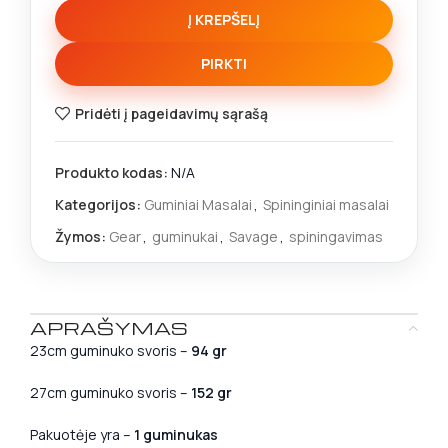
Į KREPŠELĮ
PIRKTI
Pridėti į pageidavimų sąrašą
Produkto kodas:
N/A
Kategorijos:
Guminiai Masalai
,
Spininginiai masalai
Žymos:
Gear
,
guminukai
,
Savage
,
spiningavimas
APRAŠYMAS
23cm guminuko svoris –
94 gr
27cm guminuko svoris –
152 gr
Pakuotėje yra –
1 guminukas