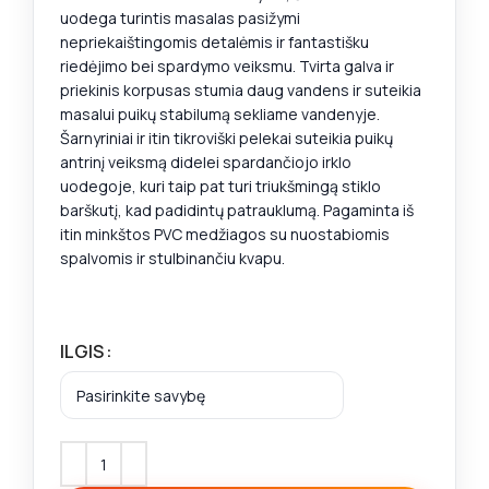
uodega turintis masalas pasižymi
nepriekaištingomis detalėmis ir fantastišku
riedėjimo bei spardymo veiksmu. Tvirta galva ir
priekinis korpusas stumia daug vandens ir suteikia
masalui puikų stabilumą sekliame vandenyje.
Šarnyriniai ir itin tikroviški pelekai suteikia puikų
antrinį veiksmą didelei spardančiojo irklo
uodegoje, kuri taip pat turi triukšmingą stiklo
barškutį, kad padidintų patrauklumą. Pagaminta iš
itin minkštos PVC medžiagos su nuostabiomis
spalvomis ir stulbinančiu kvapu.
ILGIS