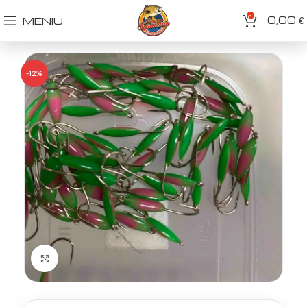
0
0,00
MENIU
€
-12%
Spustelėkite norėdami padidinti