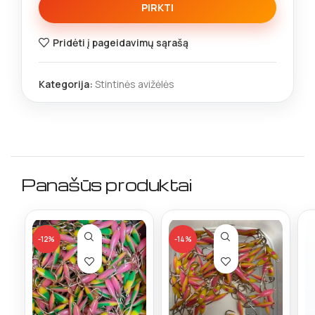
PIRKTI
Pridėti į pageidavimų sąrašą
Kategorija:
Stintinės avižėlės
Panašūs produktai
-12%
-14%