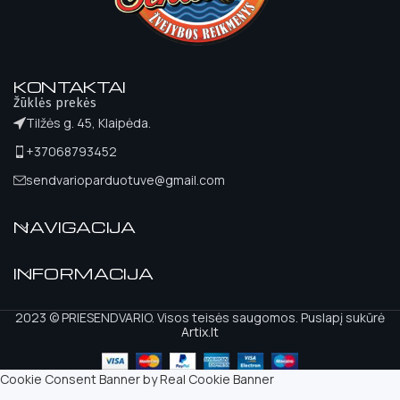
KONTAKTAI
Žūklės prekės
Tilžės g. 45, Klaipėda.
+37068793452
sendvarioparduotuve@gmail.com
NAVIGACIJA
INFORMACIJA
2023 © PRIESENDVARIO. Visos teisės saugomos. Puslapį sukūrė
Artix.lt
Cookie Consent Banner by Real Cookie Banner