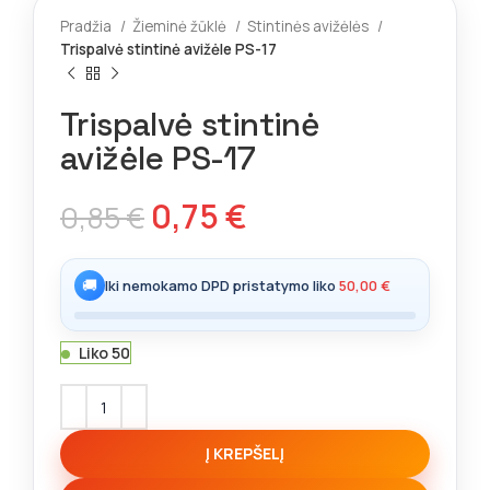
Pradžia
Žieminė žūklė
Stintinės avižėlės
Trispalvė stintinė avižėle PS-17
Trispalvė stintinė
avižėle PS-17
0,75
€
0,85
€
🚚
Iki nemokamo DPD pristatymo liko
50,00
€
Liko 50
Į KREPŠELĮ