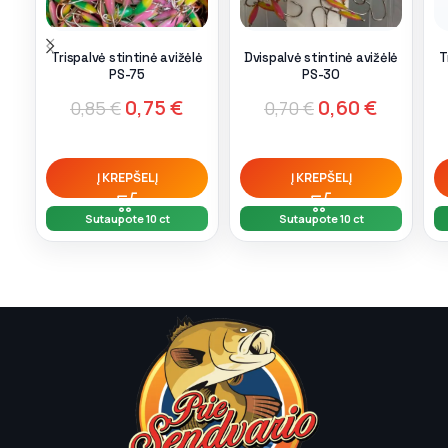
Trispalvė stintinė avižėlė
Dvispalvė stintinė avižėlė
T
PS-75
PS-30
0,75
€
0,60
€
0,85
€
0,70
€
Į KREPŠELĮ
Į KREPŠELĮ
Sutaupote 10 ct
Sutaupote 10 ct