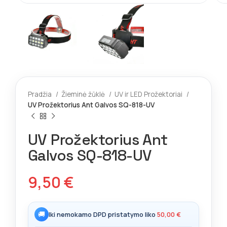
Pradžia
Žieminė žūklė
UV ir LED Prožektoriai
UV Prožektorius Ant Galvos SQ-818-UV
UV Prožektorius Ant
Galvos SQ-818-UV
9,50
€
🚚
Iki nemokamo DPD pristatymo liko
50,00
€