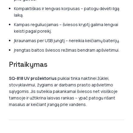
Kompaktiškas ir lengvas korpusas – patogu dėvėti ilgą
laiką.
Kampas reguliuojamas – šviesos kryptį galima lengvai
keisti pagal poreikį.
Įkraunamas per USB jungtį – nereikia keičiamų baterijų.
Įrengtas baltos šviesos režimas bendram apšvietimui.
Pritaikymas
SQ-818 UV prožektorius
puikiai tinka naktinei žūklei,
stovyklavimui, žygiams ar darbams prasto apšvietimo
sąlygomis. Jis suteikia pakankamai šviesos net visiškoje
tamsoje ir užtikrina laisvas rankas – ypač patogu rišant
masalus ar keičiant įrangą prie vandens.