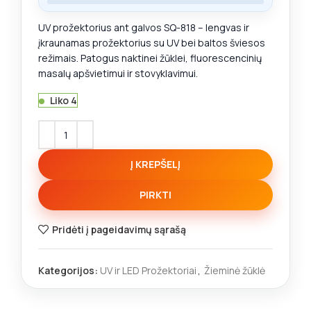
UV prožektorius ant galvos SQ-818 – lengvas ir
įkraunamas prožektorius su UV bei baltos šviesos
režimais. Patogus naktinei žūklei, fluorescencinių
masalų apšvietimui ir stovyklavimui.
Liko 4
Į KREPŠELĮ
PIRKTI
Pridėti į pageidavimų sąrašą
Kategorijos:
UV ir LED Prožektoriai
,
Žieminė žūklė