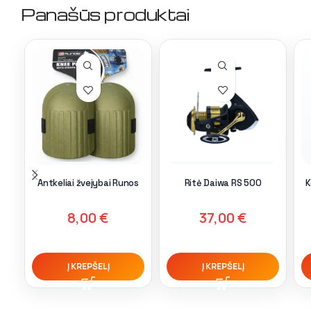
Panašūs produktai
Antkeliai žvejybai Runos
Ritė Daiwa RS 500
K
8,00
€
37,00
€
Į KREPŠELĮ
Į KREPŠELĮ