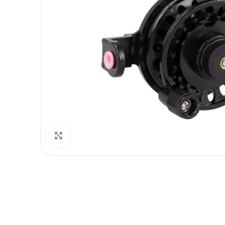
Spustelėkite norėdami padidinti