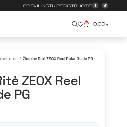
PRISIJUNGTI / REGISTRUOTIS
0
0,00
€
inės ritės
Žieminė Ritė ZEOX Reel Polar Guide PG
itė ZEOX Reel
de PG