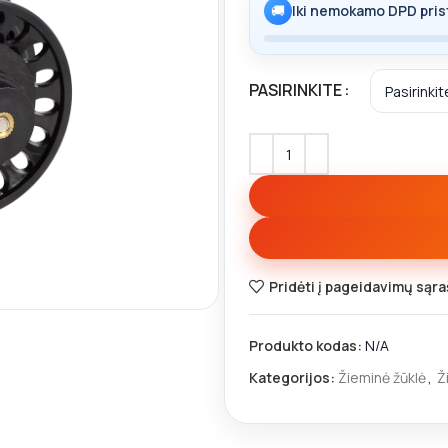
🚚
Iki nemokamo DPD pris
PASIRINKITE
Pridėti į pageidavimų sąra
Produkto kodas:
N/A
Kategorijos:
Žieminė žūklė
,
Ž