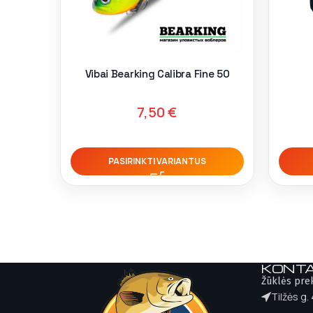
Vibai Bearking Calibra Fine 50
7,50
€
PASIRINKTI VARIANTUS
KONTA
Žūklės pre
Tilžės g.