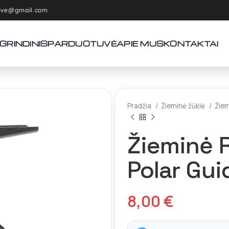
tuve@gmail.com
GRINDINIS
PARDUOTUVĖ
APIE MUS
KONTAKTAI
Pradžia
Žieminė žūklė
Žiem
Žieminė R
Polar Gui
8,00
€