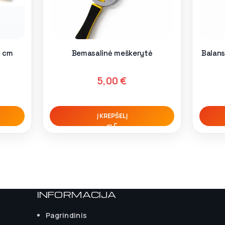
8 cm
Bemasalinė meškerytė
Balans
5,00
€
Į KREPŠELĮ
INFORMACIJA
Pagrindinis