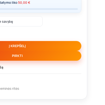
tatymo liko
50,00
€
Į KREPŠELĮ
PIRKTI
šą
ieminės ritės