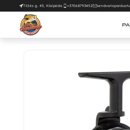
Tilžės g. 45, Klaipėda.
+37068793452
sendvarioparduo
PA