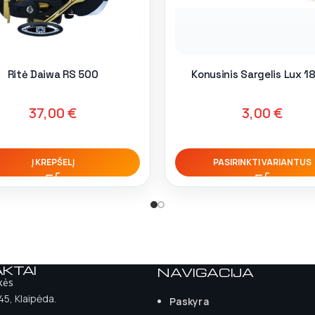
Ritė Daiwa RS 500
Konusinis Sargelis Lux 1
37,00
€
3,00
€
Į KREPŠELĮ
PASIRINKTI VARIANTUS
KTAI
NAVIGACIJA
kės
 45, Klaipėda.
Paskyra