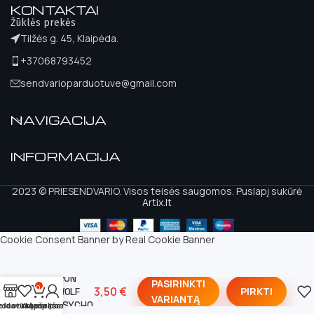
KONTAKTAI
Žūklės prekės
Tilžės g. 45, Klaipėda.
+37068793452
sendvarioparduotuve@gmail.com
NAVIGACIJA
INFORMACIJA
2023 © PRIESENDVARIO. Visos teisės saugomos. Puslapį sukūrė
Artix.lt
Cookie Consent Banner by Real Cookie Banner
Vartiklės
IRON
PASIRINKTI
0
3,50
€
PIRKTI
WOLF
VARIANTĄ
PSYCHO
eidavimų sąrašas
rduotuvė
Krepšelis
Mano paskyra