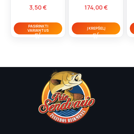
3,50
€
174,00
€
PASIRINKTI
Į KREPŠELĮ
VARIANTUS