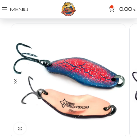
0
0,00
MENIU
€
Spustelėkite norėdami padidinti