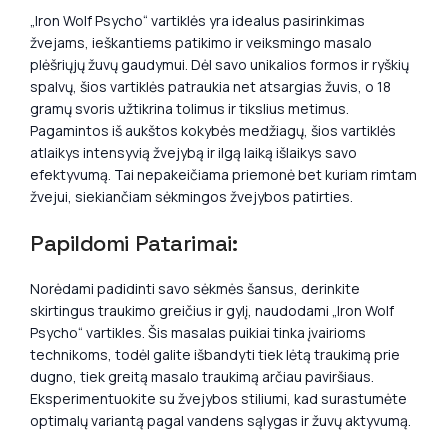
„Iron Wolf Psycho“ vartiklės yra idealus pasirinkimas
žvejams, ieškantiems patikimo ir veiksmingo masalo
plėšriųjų žuvų gaudymui. Dėl savo unikalios formos ir ryškių
spalvų, šios vartiklės patraukia net atsargias žuvis, o 18
gramų svoris užtikrina tolimus ir tikslius metimus.
Pagamintos iš aukštos kokybės medžiagų, šios vartiklės
atlaikys intensyvią žvejybą ir ilgą laiką išlaikys savo
efektyvumą. Tai nepakeičiama priemonė bet kuriam rimtam
žvejui, siekiančiam sėkmingos žvejybos patirties.
Papildomi Patarimai:
Norėdami padidinti savo sėkmės šansus, derinkite
skirtingus traukimo greičius ir gylį, naudodami „Iron Wolf
Psycho“ vartikles. Šis masalas puikiai tinka įvairioms
technikoms, todėl galite išbandyti tiek lėtą traukimą prie
dugno, tiek greitą masalo traukimą arčiau paviršiaus.
Eksperimentuokite su žvejybos stiliumi, kad surastumėte
optimalų variantą pagal vandens sąlygas ir žuvų aktyvumą.