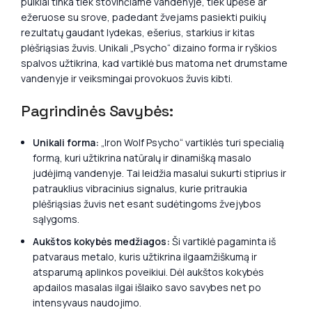
puikiai tinka tiek stovinčiame vandenyje, tiek upėse ar
ežeruose su srove, padedant žvejams pasiekti puikių
rezultatų gaudant lydekas, ešerius, starkius ir kitas
plėšriąsias žuvis. Unikali „Psycho“ dizaino forma ir ryškios
spalvos užtikrina, kad vartiklė bus matoma net drumstame
vandenyje ir veiksmingai provokuos žuvis kibti.
Pagrindinės Savybės:
Unikali forma:
„Iron Wolf Psycho“ vartiklės turi specialią
formą, kuri užtikrina natūralų ir dinamišką masalo
judėjimą vandenyje. Tai leidžia masalui sukurti stiprius ir
patrauklius vibracinius signalus, kurie pritraukia
plėšriąsias žuvis net esant sudėtingoms žvejybos
sąlygoms.
Aukštos kokybės medžiagos:
Ši vartiklė pagaminta iš
patvaraus metalo, kuris užtikrina ilgaamžiškumą ir
atsparumą aplinkos poveikiui. Dėl aukštos kokybės
apdailos masalas ilgai išlaiko savo savybes net po
intensyvaus naudojimo.