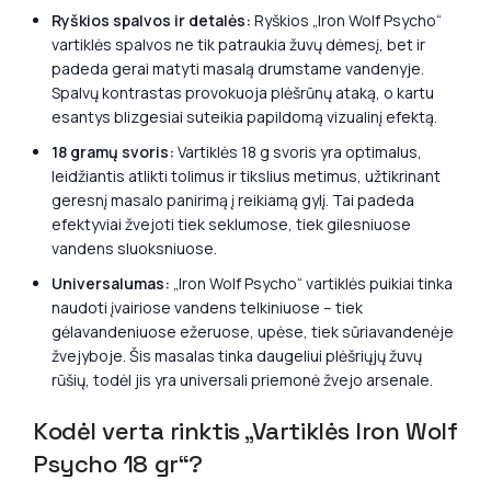
Ryškios spalvos ir detalės:
Ryškios „Iron Wolf Psycho“
vartiklės spalvos ne tik patraukia žuvų dėmesį, bet ir
padeda gerai matyti masalą drumstame vandenyje.
Spalvų kontrastas provokuoja plėšrūnų ataką, o kartu
esantys blizgesiai suteikia papildomą vizualinį efektą.
18 gramų svoris:
Vartiklės 18 g svoris yra optimalus,
leidžiantis atlikti tolimus ir tikslius metimus, užtikrinant
geresnį masalo panirimą į reikiamą gylį. Tai padeda
efektyviai žvejoti tiek seklumose, tiek gilesniuose
vandens sluoksniuose.
Universalumas:
„Iron Wolf Psycho“ vartiklės puikiai tinka
naudoti įvairiose vandens telkiniuose – tiek
gėlavandeniuose ežeruose, upėse, tiek sūriavandenėje
žvejyboje. Šis masalas tinka daugeliui plėšriųjų žuvų
rūšių, todėl jis yra universali priemonė žvejo arsenale.
Kodėl verta rinktis „Vartiklės Iron Wolf
Psycho 18 gr“?