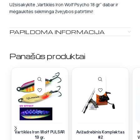
Užsisakykite „Vartiklės Iron Wolf Psycho 18 gr“ dabar ir
mėgaukitės sėkminga žvejybos patirtimi!
PAPILDOMA INFORMACIJA
Panašūs produktai
Vartiklės Iron Wolf PULSAR
Avižadrebinis Komplektas
I
19 gr.
#2
V