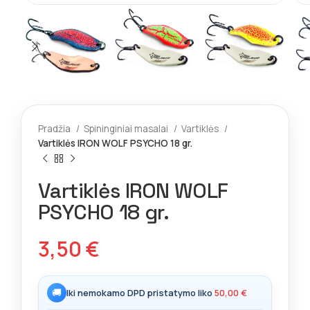
Pradžia
Spininginiai masalai
Vartiklės
Vartiklės IRON WOLF PSYCHO 18 gr.
Vartiklės IRON WOLF
PSYCHO 18 gr.
3,50
€
🚚
Iki nemokamo DPD pristatymo liko
50,00
€