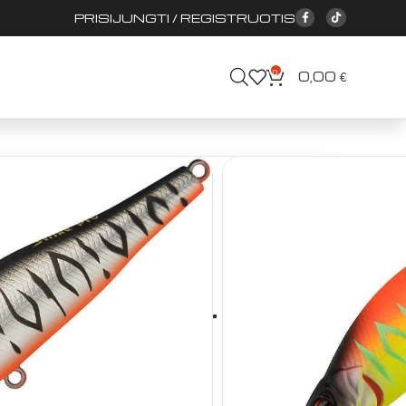
PRISIJUNGTI / REGISTRUOTIS
0
0,00
€
Vobleriai
Deep Diver 80AL
Strike Pro
 Deep Diver