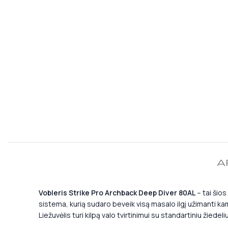
A
Vobleris Strike Pro Archback Deep Diver 80AL
– tai šios
sistema, kurią sudaro beveik visą masalo ilgį užimanti kame
Liežuvėlis turi kilpą valo tvirtinimui su standartiniu žiedel