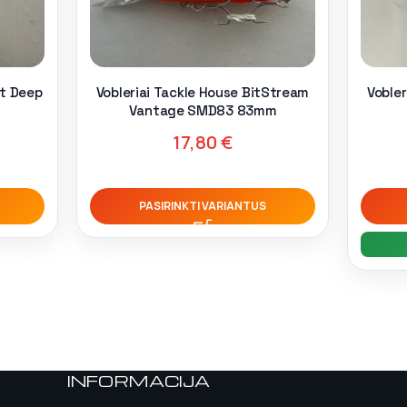
et Deep
Vobleriai Tackle House BitStream
Voble
Vantage SMD83 83mm
17,80
€
PASIRINKTI VARIANTUS
INFORMACIJA