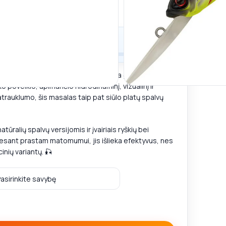
tatymo liko
50,00
€
 Deep Diver 80AL
efektyviai pritraukia grobį iš didelių
 poveikio, apimančio hidrodinaminį, vizualinį ir
atrauklumo, šis masalas taip pat siūlo platų spalvų
ralių spalvų versijomis ir įvairiais ryškių bei
t esant prastam matomumui, jis išlieka efektyvus, nes
cinių variantų. 🎣