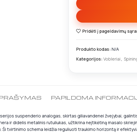
Pridėti į pageidavimų sąra
Produkto kodas:
N/A
Kategorijos:
Vobleriai
,
Spinin
PRAŠYMAS
PAPILDOMA INFORMACI
 serijos suspenderio analogas, skirtas giliavandenei žvejybai, galinti
ra ir didelis metalinis rutuliukas, užtikrina neįtikėtiną masalo skriej
iu. Ši tvirtinimo schema leidžia reguliuoti traukimo horizontą ir efektyvi