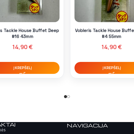
is Tackle House Buffet Deep
Vobleris Tackle House Buff
#16 43mm
#4 55mm
14,90
€
14,90
€
Į KREPŠELĮ
Į KREPŠELĮ
KTAI
NAVIGACIJA
kės