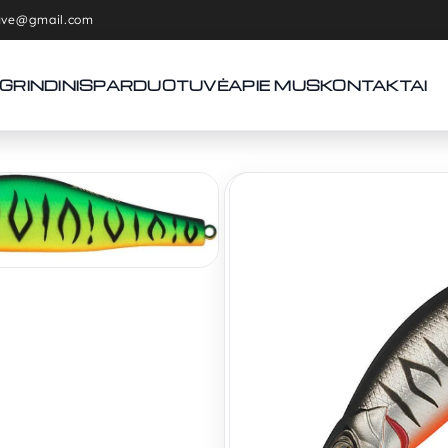
tuve@gmail.com
GRINDINIS
PARDUOTUVĖ
APIE MUS
KONTAKTAI
Pradžia
Spininginiai masalai
Vobleriai Strike Pro Archback 
Vobleriai 
Archback
80AL