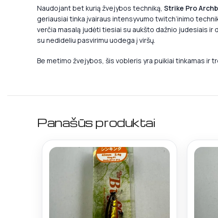
Naudojant bet kurią žvejybos techniką,
Strike Pro Arch
geriausiai tinka įvairaus intensyvumo twitch’inimo technik
verčia masalą judėti tiesiai su aukšto dažnio judesiais i
su nedideliu pasvirimu uodega į viršų.
Be metimo žvejybos, šis vobleris yra puikiai tinkamas ir t
Panašūs produktai