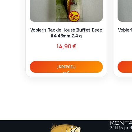
Vobleris Tackle House Buffet Deep
Vobler
#4 43mm 2.4 g
14,90
€
Į KREPŠELĮ
KONTA
Žūklės pre