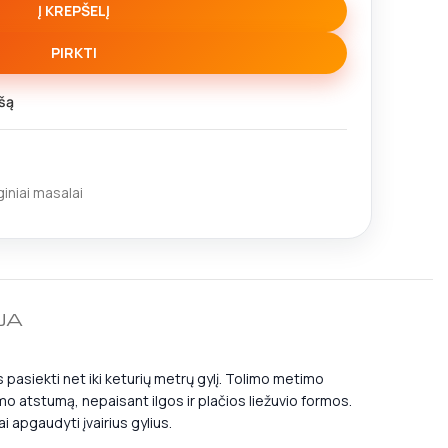
Į KREPŠELĮ
PIRKTI
šą
giniai masalai
JA
s pasiekti net iki keturių metrų gylį. Tolimo metimo
imo atstumą, nepaisant ilgos ir plačios liežuvio formos.
ai apgaudyti įvairius gylius.