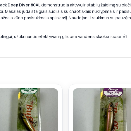
back Deep Diver 80AL
demonstruoja aktyvų ir stabilų žaidimą su plači
a. Masalas juda staigiais šuoliais su chaotiškais nukrypimais ir pasis
r dažnais kūno pasisukimais aplink ašį. Naudojant traukimus su pauzėm
rolingui, užtikrinantis efektyvumą giliuose vandens sluoksniuose. 🎣