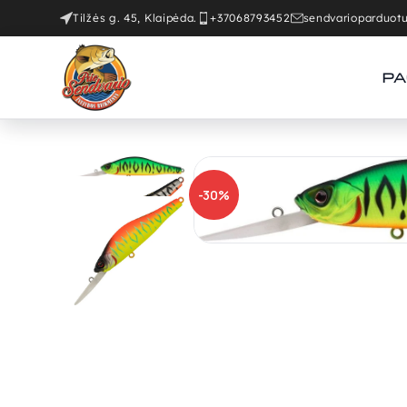
Tilžės g. 45, Klaipėda.
+37068793452
sendvarioparduo
PA
-30%