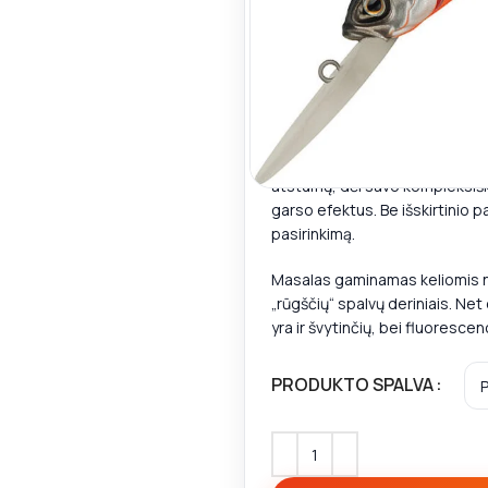
5,60
€
8,00
€
🚚
Iki nemokamo DPD pris
inti
Vobleris Strike Pro Archback
atstumų, dėl savo kompleksiško
garso efektus. Be išskirtinio p
pasirinkimą.
Masalas gaminamas keliomis natū
„rūgščių“ spalvų deriniais. Ne
yra ir švytinčių, bei fluorescen
PRODUKTO SPALVA