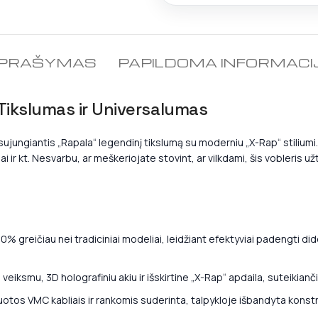
PRAŠYMAS
PAPILDOMA INFORMACI
ikslumas ir Universalumas
ujungiantis „Rapala“ legendinį tikslumą su moderniu „X-Rap“ stiliumi. Š
iai ir kt. Nesvarbu, ar meškeriojate stovint, ar vilkdami, šis vobleris u
greičiau nei tradiciniai modeliai, leidžiant efektyviai padengti dides
 veiksmu, 3D holografiniu akiu ir išskirtine „X-Rap“ apdaila, suteikianč
otos VMC kabliais ir rankomis suderinta, talpykloje išbandyta konstru