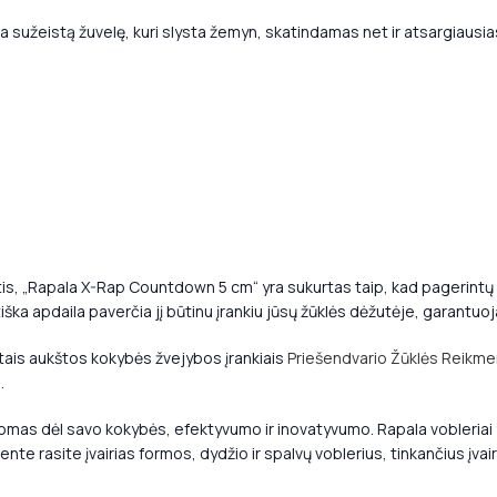
ja sužeistą žuvelę, kuri slysta žemyn, skatindamas net ir atsargiausias
s, „Rapala X-Rap Countdown 5 cm“ yra sukurtas taip, kad pagerintų 
iška apdaila paverčia jį būtinu įrankiu jūsų žūklės dėžutėje, garantuo
kitais aukštos kokybės žvejybos įrankiais
Priešendvario Žūklės Reikm
.
nomas dėl savo kokybės, efektyvumo ir inovatyvumo. Rapala vobleriai yr
nte rasite įvairias formos, dydžio ir spalvų voblerius, tinkančius įva