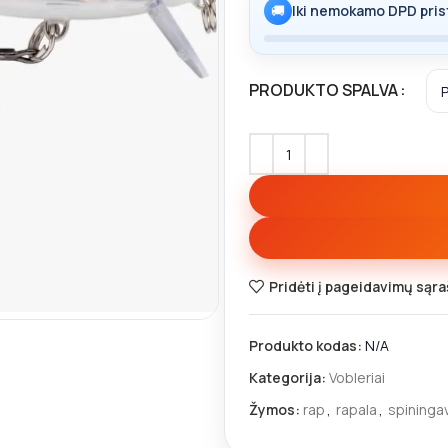
🚚
Iki nemokamo DPD pris
PRODUKTO SPALVA
Pridėti į pageidavimų sąra
Produkto kodas:
N/A
Kategorija:
Vobleriai
Žymos:
rap
,
rapala
,
spininga