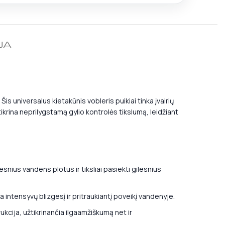
JA
is universalus kietakūnis vobleris puikiai tinka įvairių
žtikrina neprilygstamą gylio kontrolės tikslumą, leidžiant
nius vandens plotus ir tiksliai pasiekti gilesnius
ia intensyvų blizgesį ir pritraukiantį poveikį vandenyje.
kcija, užtikrinančia ilgaamžiškumą net ir