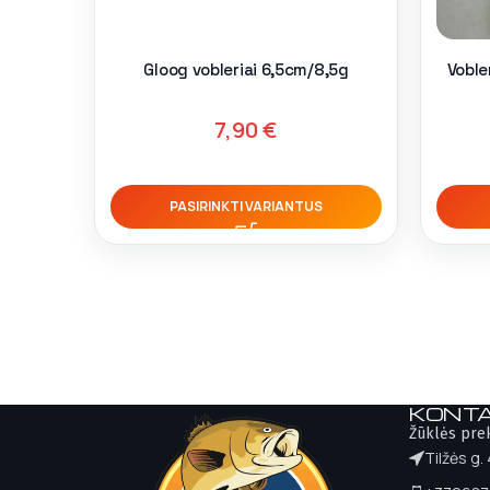
Gloog vobleriai 6,5cm/8,5g
Voble
7,90
€
PASIRINKTI VARIANTUS
KONTA
Žūklės pre
Tilžės g.