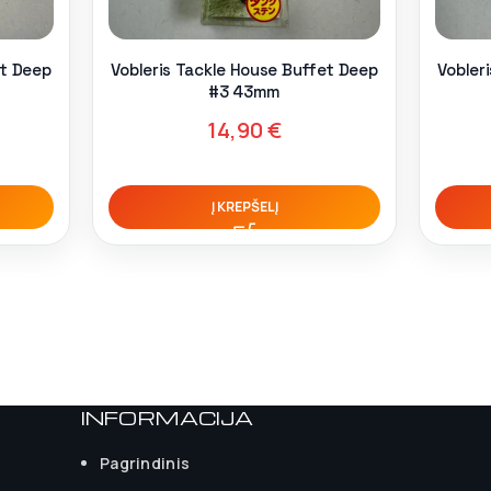
et Deep
Vobleris Tackle House Buffet Deep
Vobler
#3 43mm
14,90
€
Į KREPŠELĮ
INFORMACIJA
Pagrindinis