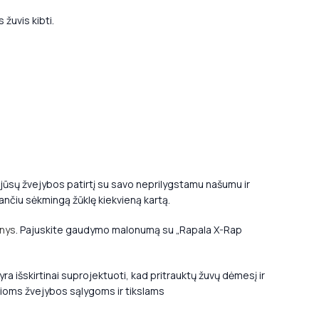
 žuvis kibti.
jūsų žvejybos patirtį su savo neprilygstamu našumu ir
jančiu sėkmingą žūklę kiekvieną kartą.
enys
. Pajuskite gaudymo malonumą su „Rapala X-Rap
a išskirtinai suprojektuoti, kad pritrauktų žuvų dėmesį ir
irioms žvejybos sąlygoms ir tikslams