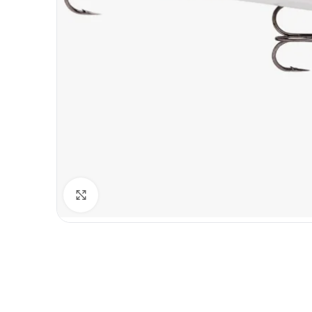
Spustelėkite norėdami padidinti