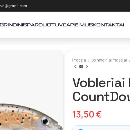
tuve@gmail.com
GRINDINIS
PARDUOTUVĖ
APIE MUS
KONTAKTAI
Pradžia
Spininginiai masalai
Vobleriai
CountDow
13,50
€