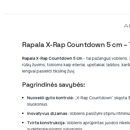
A
Rapala X-Rap Countdown 5 cm – T
Rapala X-Rap Countdown 5 cm
– tai pažangus vobleris, s
rūšių žuvims, tokioms kaip ešeriai, upėtakiai, lašišos, karš
lengvai pasiekti tikslinę žuvį.
Pagrindinės savybės:
Nuosekli gylio kontrolė:
„X-Rap Countdown“ skęsta 30% 
sluoksnius.
Inovatyvus dizainas:
Vobleris pasižymi stipriu ritminiu
Tvirta konstrukcija:
Vobleris aprūpintas juodos nikeliu
sudėtingiausiomis sąlygomis.