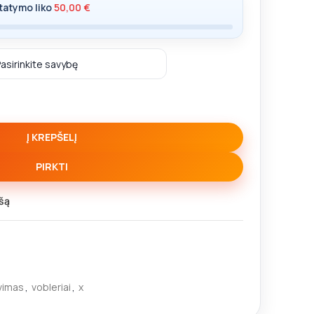
tatymo liko
50,00
€
Į KREPŠELĮ
PIRKTI
šą
vimas
,
vobleriai
,
x