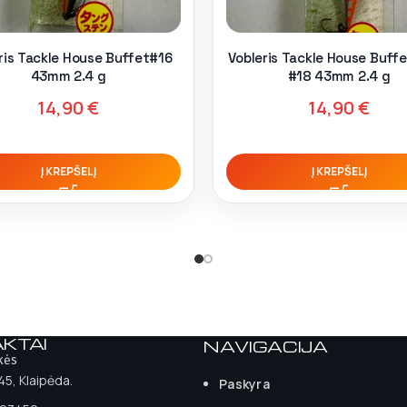
ris Tackle House Buffet#16
Vobleris Tackle House Buff
43mm 2.4 g
#18 43mm 2.4 g
14,90
€
14,90
€
Į KREPŠELĮ
Į KREPŠELĮ
KTAI
NAVIGACIJA
kės
 45, Klaipėda.
Paskyra