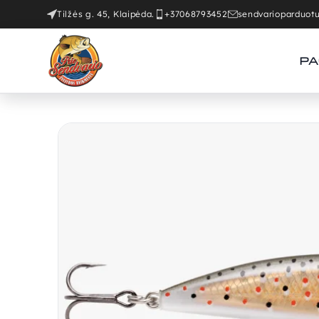
Tilžės g. 45, Klaipėda.
+37068793452
sendvarioparduo
PA