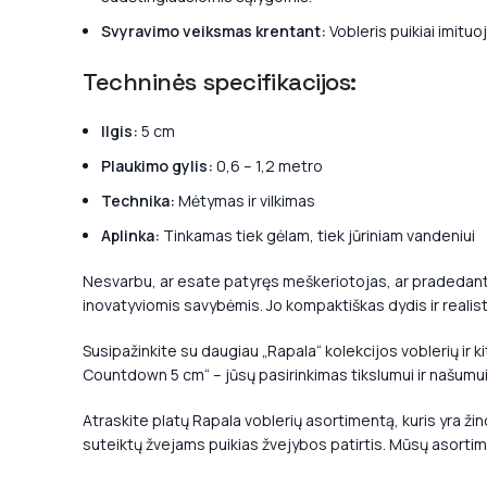
Svyravimo veiksmas krentant:
Vobleris puikiai imituo
Techninės specifikacijos:
Ilgis:
5 cm
Plaukimo gylis:
0,6 – 1,2 metro
Technika:
Mėtymas ir vilkimas
Aplinka:
Tinkamas tiek gėlam, tiek jūriniam vandeniui
Nesvarbu, ar esate patyręs meškeriotojas, ar pradedanti
inovatyviomis savybėmis. Jo kompaktiškas dydis ir realist
Susipažinkite su daugiau „Rapala“ kolekcijos voblerių ir 
Countdown 5 cm“ – jūsų pasirinkimas tikslumui ir našumui
Atraskite platų Rapala voblerių asortimentą, kuris yra ži
suteiktų žvejams puikias žvejybos patirtis. Mūsų asortime