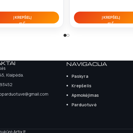
Į KREPŠELĮ
Į KREPŠELĮ
KTAI
NAVIGACIJA
kės
 45, Klaipėda.
Paskyra
93452
Krepšelis
ioparduotuve@gmail.com
Apmokėjimas
Parduotuvė
 sukūrė
Artix.lt