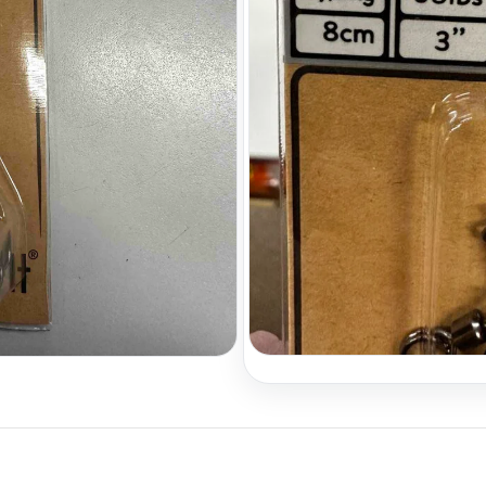
🚚
Iki nemokamo DPD pris
Liko 1
Pridėti į pageidavimų sąra
Kategorija:
Stingeriai
inti
Prekės ženklas:
Westin