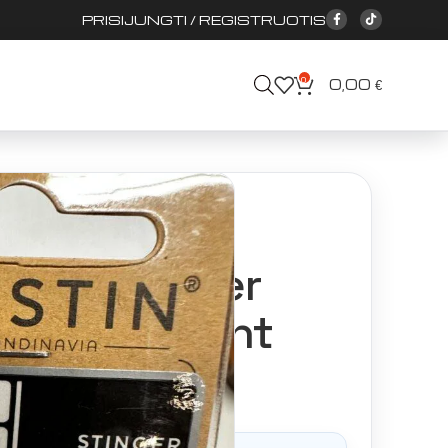
PRISIJUNGTI / REGISTRUOTIS
0
0,00
€
dd-lt Stinger 1×7.27 kg /8cm#1/2vnt
d-lt Stinger
g /8cm#1/2vnt