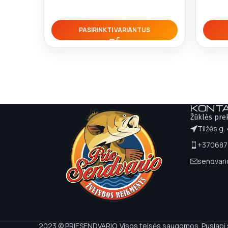
PASIRINKTI VARIANTUS
KONTA
Žūklės pre
Tilžės g.
+370687
sendvar
2023 © PRIESENDVARIO. Visos teisės saugomos. Puslapį