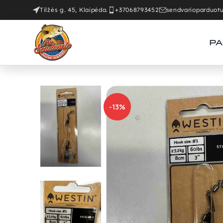
Tilžės g. 45, Klaipėda.
+37068793452
sendvarioparduo
PA
-13%