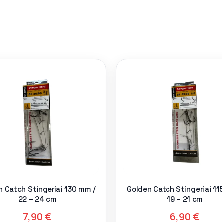
n Catch Stingeriai 130 mm /
Golden Catch Stingeriai 11
22 – 24 cm
19 – 21 cm
7,90
€
6,90
€