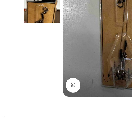
Spustelėkite norėdami padid