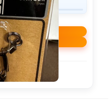
tatymo liko
50,00
€
Į KREPŠELĮ
PIRKTI
šą