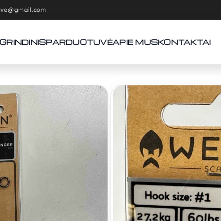
tuve@gmail.com
GRINDINIS
PARDUOTUVĖ
APIE MUS
KONTAKTAI
Pradžia
Stingeriai
Westin A
Westin Ad
1×7.27 k
6,50
€
7,50
€