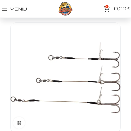
0
0,00
MENIU
€
Spustelėkite norėdami padidinti