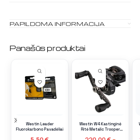
PAPILDOMA INFORMACIJA
Panašūs produktai
Westin Leader
Westin W4 Kastinginė
Fluorokarbono Pavadėliai
Ritė Metalic Trooper
7+1BB
5,50
€
220,00
€
–