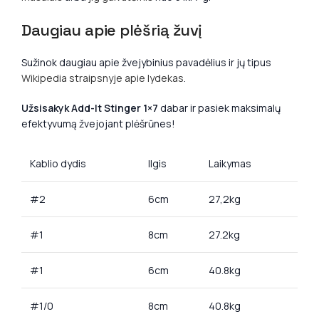
Daugiau apie plėšrią žuvį
Sužinok daugiau apie žvejybinius pavadėlius ir jų tipus
Wikipedia straipsnyje apie lydekas
.
Užsisakyk Add-It Stinger 1×7
dabar ir pasiek maksimalų
efektyvumą žvejojant plėšrūnes!
Kablio dydis
Ilgis
Laikymas
#2
6cm
27,2kg
#1
8cm
27.2kg
#1
6cm
40.8kg
#1/0
8cm
40.8kg