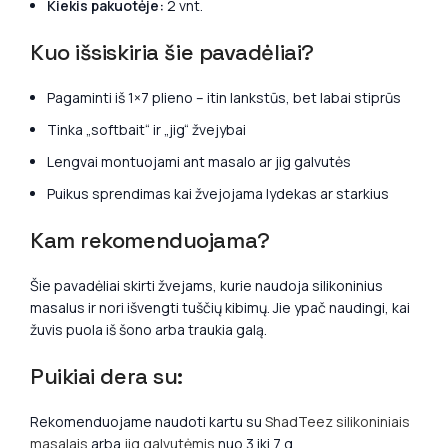
Kiekis pakuotėje:
2 vnt.
Kuo išsiskiria šie pavadėliai?
Pagaminti iš 1×7 plieno – itin lankstūs, bet labai stiprūs
Tinka „softbait“ ir „jig“ žvejybai
Lengvai montuojami ant masalo ar jig galvutės
Puikus sprendimas kai žvejojama lydekas ar starkius
Kam rekomenduojama?
Šie pavadėliai skirti žvejams, kurie naudoja silikoninius
masalus ir nori išvengti tuščių kibimų. Jie ypač naudingi, kai
žuvis puola iš šono arba traukia galą.
Puikiai dera su:
Rekomenduojame naudoti kartu su
ShadTeez silikoniniais
masalais
arba
jig galvutėmis
nuo 3 iki 7 g.