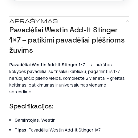
APRAŠYMAS
Pavadėliai Westin Add-It Stinger
1×7 – patikimi pavadėliai plėšrioms
žuvims
Pavadėliai Westin Add-It Stinger 1×7
– tai aukštos
kokybės pavadėliai su trišakiu kabliuku, pagaminti iš 1×7
nerūdijančio plieno vielos. Komplekte 2 vienetai – greitas
keitimas, patikimumas ir universalumas viename
sprendime.
Specifikacijos:
Gamintojas:
Westin
Tipas:
Pavadėliai Westin Add-It Stinger 1×7