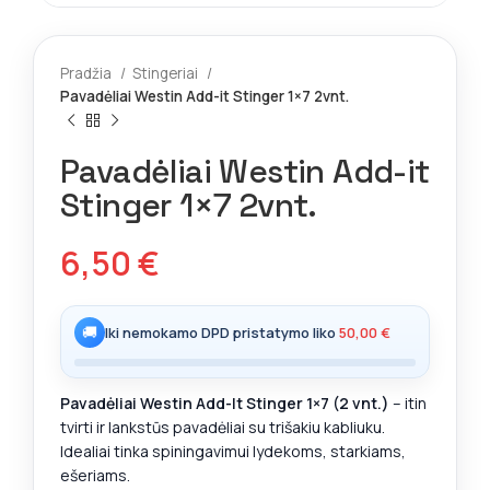
Pradžia
Stingeriai
Pavadėliai Westin Add-it Stinger 1×7 2vnt.
Pavadėliai Westin Add-it
Stinger 1×7 2vnt.
6,50
€
🚚
Iki nemokamo DPD pristatymo liko
50,00
€
Pavadėliai Westin Add-It Stinger 1×7 (2 vnt.)
– itin
tvirti ir lankstūs pavadėliai su trišakiu kabliuku.
Idealiai tinka spiningavimui lydekoms, starkiams,
ešeriams.