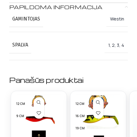
PAPILDOMA INFORMACIJA
GAMINTOJAS
Westin
SPALVA
1, 2, 3, 4
Panašūs produktai
12 CM
12 CM
9 CM
16 CM
19 CM