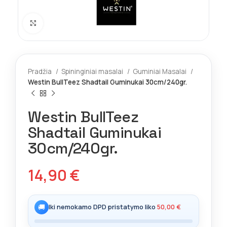
Spustelėkite norėdami padidinti
Pradžia
Spininginiai masalai
Guminiai Masalai
Westin BullTeez Shadtail Guminukai 30cm/240gr.
Westin BullTeez
Shadtail Guminukai
30cm/240gr.
14,90
€
🚚
Iki nemokamo DPD pristatymo liko
50,00
€