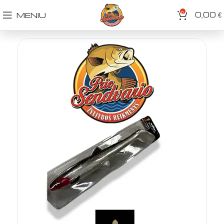
0
0,00
MENIU
€