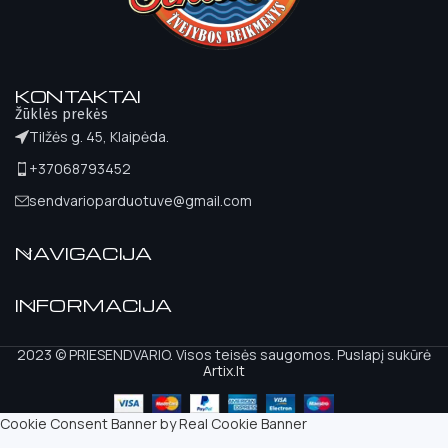
KONTAKTAI
Žūklės prekės
Tilžės g. 45, Klaipėda.
+37068793452
sendvarioparduotuve@gmail.com
NAVIGACIJA
INFORMACIJA
2023 © PRIESENDVARIO. Visos teisės saugomos. Puslapį sukūrė
Artix.lt
Cookie Consent Banner by Real Cookie Banner