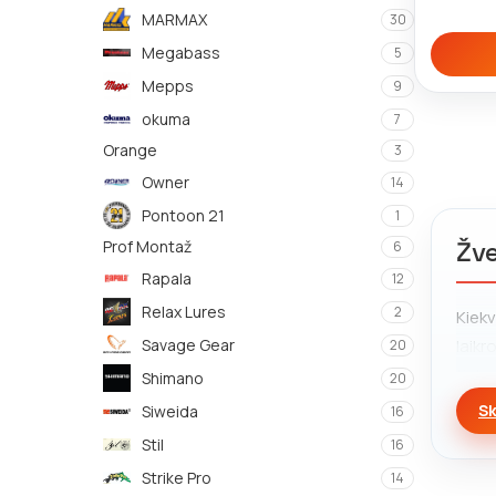
MARMAX
30
Megabass
5
Mepps
9
okuma
7
Orange
3
Owner
14
Pontoon 21
1
Žve
Prof Montaž
6
Rapala
12
Relax Lures
2
Kiekv
Savage Gear
laikr
20
tinka
Shimano
20
laimik
Sk
Siweida
16
Stil
Pardu
16
patyr
Strike Pro
14