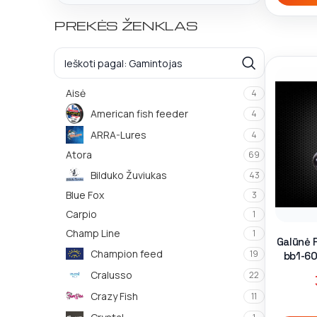
PREKĖS ŽENKLAS
Aisė
4
American fish feeder
4
ARRA-Lures
4
Atora
69
Bilduko Žuviukas
43
Blue Fox
3
Carpio
1
Champ Line
1
Galūnė F
Champion feed
19
bb1-60
3
Cralusso
22
Crazy Fish
11