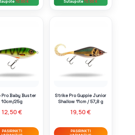
taupote
70,00
€
Sutaupote
70,00
€
e Pro Baby Buster
Strike Pro Guppie Junior
10cm/25g
Shallow 11cm / 57,8 g
12,50
€
19,50
€
PASIRINKTI
PASIRINKTI