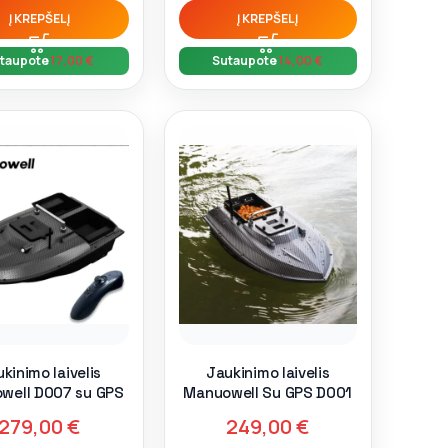
Į KREPŠELĮ
Į KREPŠELĮ
taupote
17,00
€
Sutaupote
14,00
€
kinimo laivelis
Jaukinimo laivelis
well D007 su GPS
Manuowell Su GPS D001
279,00
€
249,00
€