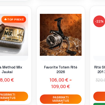
🔥
TOP PREKĖ
-22%
a Method Mix
Favorite Totem Ritė
Ritė 
Jaukai
2026
201 
8,00
€
106,00
€
–
320,
109,00
€
PASIRINKTI
PASIRINKTI
VARIANTUS
VARIANTUS