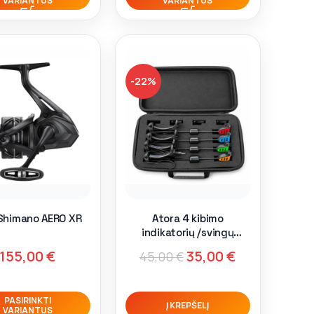
VARIANTUS
VARIANTUS
-22%
 Shimano AERO XR
Atora 4 kibimo
indikatorių /svingų
rinkinys
155,00
€
35,00
€
45,00
€
PASIRINKTI
Į KREPŠELĮ
VARIANTUS