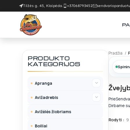
Tilžės g. 45, Klaipėda.
+37068793452
sendvarioparduo
PA
Pradžia
PRODUKTO
KATEGORIJOS
Spini
Apranga
Žvejyb
Avižadrebis
PrieSendvar
Dirbame su 
Avižėlės žiobriams
Rodyti
9
Boiliai