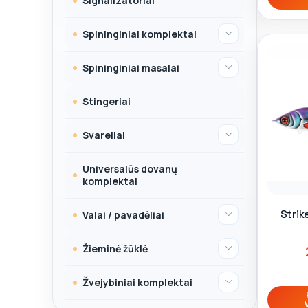
Signalizatoriai
Spininginiai komplektai
Spininginiai masalai
Stingeriai
Svareliai
Universalūs dovanų
komplektai
Strik
Valai / pavadėliai
Žieminė žūklė
Žvejybiniai komplektai