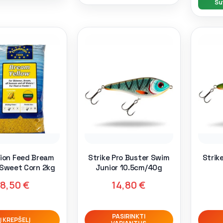
Su
ion Feed Bream
Strike Pro Buster Swim
Strik
 Sweet Corn 2kg
Junior 10.5cm/40g
8,50
€
14,80
€
PASIRINKTI
Į KREPŠELĮ