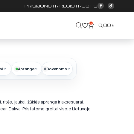
PRISIJUNGTI / REGISTRUOTIS
0
0,00
€
ai
Apranga
Dovanoms
ritės, jaukai, žūklės apranga ir aksesuarai.
ar, Daiwa. Pristatome greitai visoje Lietuvoje.