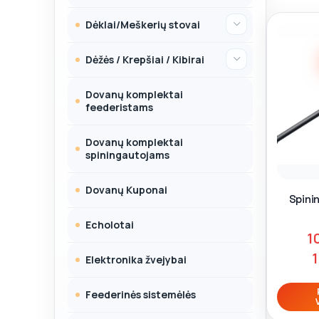
Dėklai/Meškerių stovai
Dėžės / Krepšiai / Kibirai
Dovanų komplektai
feederistams
Dovanų komplektai
spiningautojams
Dovanų Kuponai
Spini
Echolotai
1
Elektronika žvejybai
Feederinės sistemėlės