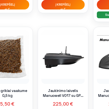
Į KREPŠELĮ
Į KREPŠELĮ
Su
 grikiai vaakume
Jaukinimo laivelis
Jau
0,5 kg
Manuowell V017 su GPS
Manuo
15Ah
5,50
€
225,00
€