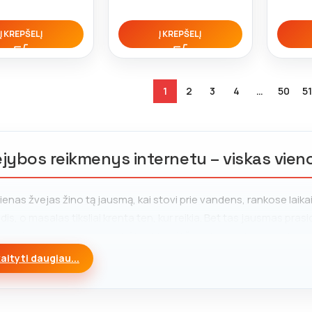
Į KREPŠELĮ
Į KREPŠELĮ
1
2
3
4
…
50
51
jybos reikmenys internetu – viskas vieno
ienas žvejas žino tą jausmą, kai stovi prie vandens, rankose laikai
odis, o masalas tiksliai krenta ten, kur reikia. Bet tas jausmas pra
mos įrangos pasirinkimo. Būtent todėl
žvejybos reikmenys
, kuri
į.
aityti daugiau...
otuvė „Prie Sendvario“ – tai
žvejybos parduotuvė
, kurioje rasit
usiam žvejui. Čia galite rinktis iš šimtų prekių: nuo profesionalių ri