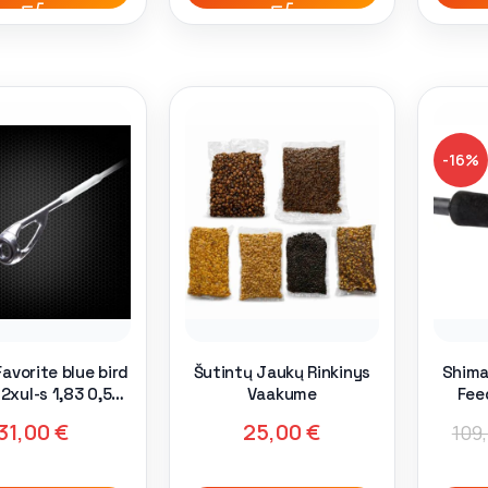
-16%
avorite blue bird
Šutintų Jaukų Rinkinys
Shima
2xul-s 1,83 0,5-
Vaakume
Fee
gr ex fast
31,00
€
25,00
€
109