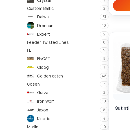
Crystal
1
Custom Baltic
2
Daiwa
31
Drennan
10
Expert
2
Feeder Twisted Lines
6
FL
9
FlyCAT
5
Gloog
1
Golden catch
48
Gosen
7
Gurza
2
Iron Wolf
10
Šutinti
Jaxon
8
Kinetic
4
Marlin
10