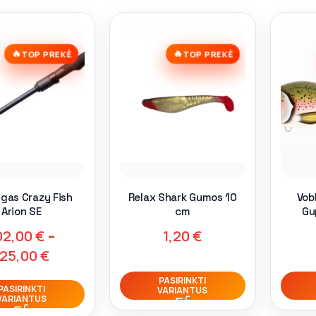
🔥
🔥
TOP PREKĖ
TOP PREKĖ
ngas Crazy Fish
Relax Shark Gumos 10
Vobl
Arion SE
cm
Gu
02,00
€
–
1,20
€
125,00
€
PASIRINKTI
PASIRINKTI
VARIANTUS
VARIANTUS