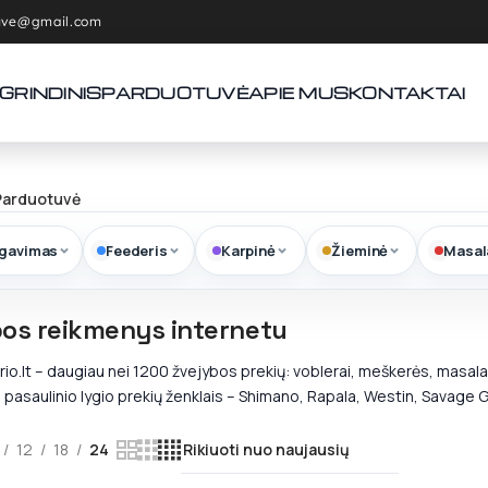
tuve@gmail.com
GRINDINIS
PARDUOTUVĖ
APIE MUS
KONTAKTAI
Parduotuvė
ngavimas
Feederis
Karpinė
Žieminė
Masal
os reikmenys internetu
io.lt – daugiau nei 1200 žvejybos prekių: voblerai, meškerės, masalai, 
pasaulinio lygio prekių ženklais – Shimano, Rapala, Westin, Savage Ge
12
18
24