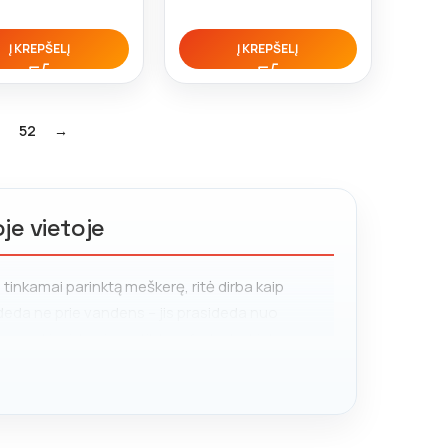
Į KREPŠELĮ
Į KREPŠELĮ
52
→
je vietoje
 tinkamai parinktą meškerę, ritė dirba kaip
sideda ne prie vandens – jis prasideda nuo
uos renkiesi, lemia ne tik komfortą, bet ir tavo
e viską, ko reikia tiek pradedančiam, tiek
čių ir meškerių iki smulkiausių aksesuarų ir