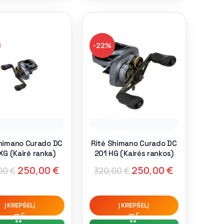
-22%
Shimano Curado DC
Ritė Shimano Curado DC
XG (Kairė ranka)
201 HG (Kairės rankos)
250,00
€
250,00
€
00
€
320,00
€
Į KREPŠELĮ
Į KREPŠELĮ