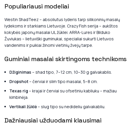
Populiariausi modeliai
Westin ShadTeez – absoliutus lyderis tarp silikoninių masalų
lydekoms ir starkiams Lietuvoje. Crazy Fish serija – aukštos
kokybės japonų masalai UL žūklei. ARRA-Lures ir Bilduko
Žuviukas – lietuviški guminukai, specialiai sukurti Lietuvos
vandenims ir puikiai žinomi vietinių žvejų tarpe.
Guminiai masalai skirtingoms technikoms
Džiginimas
– shad tipo, 7–12 cm, 10–30 g galvakablis.
Dropshot
– červiai ir slim tipo masalai, 5–8 cm.
Texas rig
– krajai ir červiai su ofsetiniu kabliuku – mažiau
kimbinėja.
Vertikali žūklė
– slug tipo su nedideliu galvakabliu.
Dažniausiai užduodami klausimai