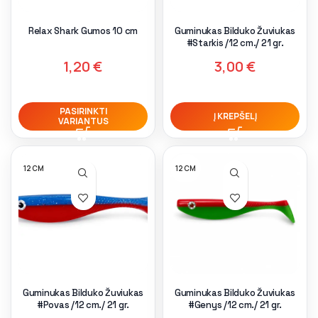
Relax Shark Gumos 10 cm
Guminukas Bilduko Žuviukas
#Starkis /12 cm./ 21 gr.
1,20
€
3,00
€
PASIRINKTI
Į KREPŠELĮ
VARIANTUS
12 CM
12 CM
Guminukas Bilduko Žuviukas
Guminukas Bilduko Žuviukas
#Povas /12 cm./ 21 gr.
#Genys /12 cm./ 21 gr.