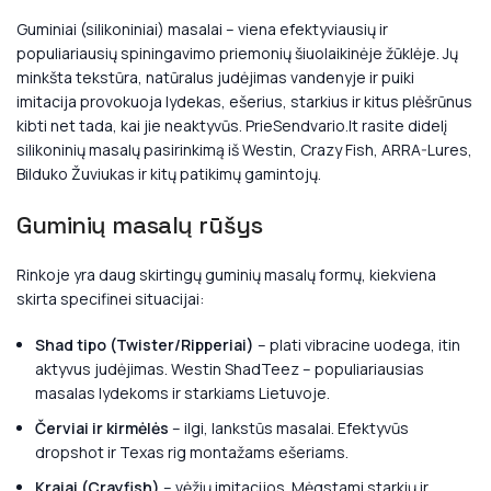
Guminiai (silikoniniai) masalai – viena efektyviausių ir
populiariausių spiningavimo priemonių šiuolaikinėje žūklėje. Jų
minkšta tekstūra, natūralus judėjimas vandenyje ir puiki
imitacija provokuoja lydekas, ešerius, starkius ir kitus plėšrūnus
kibti net tada, kai jie neaktyvūs. PrieSendvario.lt rasite didelį
silikoninių masalų pasirinkimą iš Westin, Crazy Fish, ARRA-Lures,
Bilduko Žuviukas ir kitų patikimų gamintojų.
Guminių masalų rūšys
Rinkoje yra daug skirtingų guminių masalų formų, kiekviena
skirta specifinei situacijai:
Shad tipo (Twister/Ripperiai)
– plati vibracine uodega, itin
aktyvus judėjimas. Westin ShadTeez – populiariausias
masalas lydekoms ir starkiams Lietuvoje.
Červiai ir kirmėlės
– ilgi, lankstūs masalai. Efektyvūs
dropshot ir Texas rig montažams ešeriams.
Krajai (Crayfish)
– vėžių imitacijos. Mėgstami starkių ir