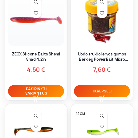
ZEOX Silicone Baits Shemi
Uodo trūklio lervos gumos
Shad 4.2in
Berkley PowerBait Micro
Blood Worms
4,50
€
7,60
€
PASIRINKTI
Į KREPŠELĮ
VARIANTUS
12 CM