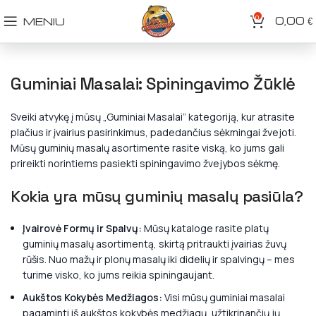
0
0,00
MENIU
€
Guminiai Masalai: Spiningavimo Žūklė
Sveiki atvykę į mūsų „Guminiai Masalai” kategoriją, kur atrasite
plačius ir įvairius pasirinkimus, padedančius sėkmingai žvejoti.
Mūsų guminių masalų asortimente rasite viską, ko jums gali
prireikti norintiems pasiekti spiningavimo žvejybos sėkmę.
Kokia yra mūsų guminių masalų pasiūla?
Įvairovė Formų ir Spalvų:
Mūsų kataloge rasite platų
guminių masalų asortimentą, skirtą pritraukti įvairias žuvų
rūšis. Nuo mažų ir plonų masalų iki didelių ir spalvingų – mes
turime visko, ko jums reikia spiningaujant.
Aukštos Kokybės Medžiagos:
Visi mūsų guminiai masalai
pagaminti iš aukštos kokybės medžiagų, užtikrinančių jų