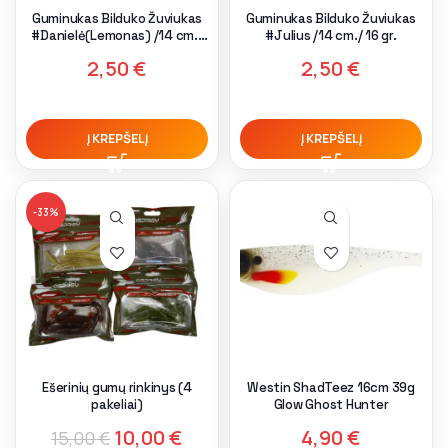
Guminukas Bilduko Žuviukas
Guminukas Bilduko Žuviukas
#Danielė(Lemonas) /14 cm./
#Julius /14 cm./ 16 gr.
16 gr.
2,50
€
2,50
€
Į KREPŠELĮ
Į KREPŠELĮ
-33%
Ešerinių gumų rinkinys (4
Westin ShadTeez 16cm 39g
pakeliai)
Glow Ghost Hunter
10,00
€
4,90
€
15,00
€