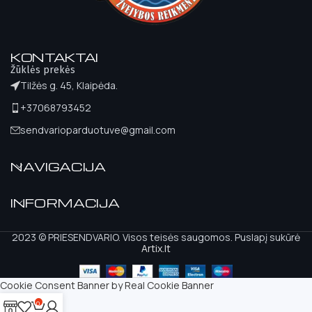
KONTAKTAI
Žūklės prekės
Tilžės g. 45, Klaipėda.
+37068793452
sendvarioparduotuve@gmail.com
NAVIGACIJA
INFORMACIJA
2023 © PRIESENDVARIO. Visos teisės saugomos. Puslapį sukūrė
Artix.lt
Cookie Consent Banner by Real Cookie Banner
0