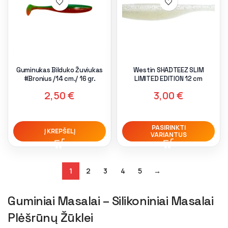
Guminukas Bilduko Žuviukas
Westin SHADTEEZ SLIM
#Bronius /14 cm./ 16 gr.
LIMITED EDITION 12 cm
2,50
€
3,00
€
PASIRINKTI
Į KREPŠELĮ
VARIANTUS
1
2
3
4
5
→
Guminiai Masalai – Silikoniniai Masalai
Plėšrūnų Žūklei