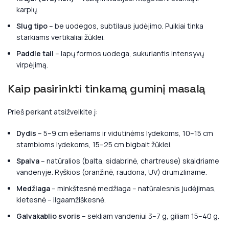
karpių.
Slug tipo
– be uodegos, subtilaus judėjimo. Puikiai tinka
starkiams vertikaliai žūklei.
Paddle tail
– lapų formos uodega, sukuriantis intensyvų
virpėjimą.
Kaip pasirinkti tinkamą guminį masalą
Prieš perkant atsižvelkite į:
Dydis
– 5–9 cm ešeriams ir vidutinėms lydekoms, 10–15 cm
stambioms lydekoms, 15–25 cm bigbait žūklei.
Spalva
– natūralios (balta, sidabrinė, chartreuse) skaidriame
vandenyje. Ryškios (oranžinė, raudona, UV) drumzliname.
Medžiaga
– minkštesnė medžiaga – natūralesnis judėjimas,
kietesnė – ilgaamžiškesnė.
Galvakablio svoris
– sekliam vandeniui 3–7 g, giliam 15–40 g.