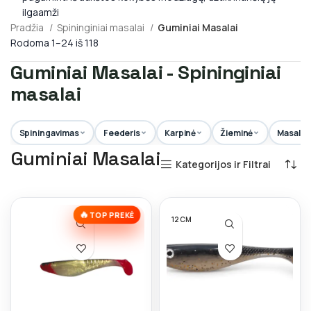
ilgaamži
Pradžia
Spininginiai masalai
Guminiai Masalai
Rodoma 1–24 iš 118
Guminiai Masalai - Spininginiai
masalai
Spiningavimas
Feederis
Karpinė
Žieminė
Masalai
Guminiai Masalai
Kategorijos ir Filtrai
🔥
TOP PREKĖ
12 CM