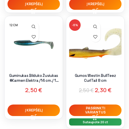
Į KREPŠELĮ
Į KREPŠELĮ
12 CM
-8%
Guminukas Bilduko Žuviukas
Gumos Westin BullTeez
#Karmen Elektra /14 cm./ 16
CurlTail 8 cm
gr.
2,50
€
2,30
€
2,50
€
PASIRINKTI
Į KREPŠELĮ
VARIANTUS
Sutaupote 20 ct