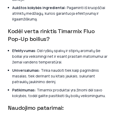
Aukštos kokybės ingredientai:
Pagaminti iš kruopščiai
atrinktų medžiagų, kurios garantuoja efektyvumą ir
ilgaamžiškumą.
Kodėl verta rinktis Timarmix Fluo
Pop-Up boilius?
Efektyvumas:
Dėl ryškių spalvų ir stiprių aromatų šie
boiliai yra veiksmingi net ir esant prastam matomumui ar
žemai vandens temperatūrai.
Universalumas:
Tinka naudoti tiek kaip pagrindinis
masalas, tiek derinant su kitais jaukais, sukuriant
patrauklų jaukinimo derinį.
Patikimumas:
Timarmix produktai yra žinomi dėl savo
kokybės, todėl galite pasitikėti šių boilių veiksmingumu.
Naudojimo patarimai: