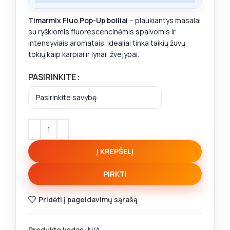
Timarmix Fluo Pop-Up boiliai
– plaukiantys masalai
su ryškiomis fluorescencinėmis spalvomis ir
intensyviais aromatais. Idealiai tinka taikių žuvų,
tokių kaip karpiai ir lynai, žvejybai.
PASIRINKITE
Į KREPŠELĮ
PIRKTI
Pridėti į pageidavimų sąrašą
Produkto kodas:
N/A