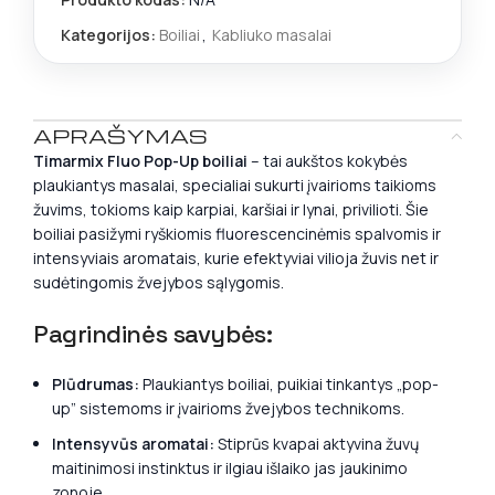
Kategorijos:
Boiliai
,
Kabliuko masalai
APRAŠYMAS
Timarmix Fluo Pop-Up boiliai
– tai aukštos kokybės
plaukiantys masalai, specialiai sukurti įvairioms taikioms
žuvims, tokioms kaip karpiai, karšiai ir lynai, privilioti. Šie
boiliai pasižymi ryškiomis fluorescencinėmis spalvomis ir
intensyviais aromatais, kurie efektyviai vilioja žuvis net ir
sudėtingomis žvejybos sąlygomis.
Pagrindinės savybės:
Plūdrumas:
Plaukiantys boiliai, puikiai tinkantys „pop-
up” sistemoms ir įvairioms žvejybos technikoms.
Intensyvūs aromatai:
Stiprūs kvapai aktyvina žuvų
maitinimosi instinktus ir ilgiau išlaiko jas jaukinimo
zonoje.