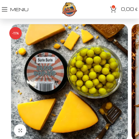
0
0,00
MENIU
€
-11%
Spustelėkite norėdami padidinti