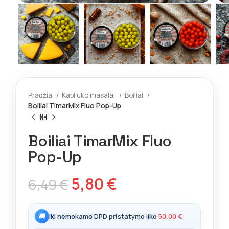
Pradžia
Kabliuko masalai
Boiliai
Boiliai TimarMix Fluo Pop-Up
Boiliai TimarMix Fluo
Pop-Up
5,80
€
6,49
€
🚚
Iki nemokamo DPD pristatymo liko
50,00
€