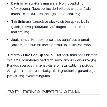
Derinimas su kitais masalais:
Norint padidinti
efektyvumą, šiuos boilius derinkite su skęstančiais
masalais, sukurdami „sniego senio” sistemą.
Tvirtinimas:
Naudokite plauko sistemą, kad boiliai
galėtų laisvai plūduriuoti virš dugno ir padidintų
matomumą.
Jaukinimas:
Naudokite kartu su panašaus aromato
jaukais, kad sukurtumėte patrauklią jaukinimo zoną.
Timarmix Fluo Pop-Up boiliai
– tai patikimas pasirinkimas
žvejams, norintiems padidinti savo laimikio kiekį ir kokybę.
Ryškios spalvos ir intensyvūs aromatai užtikrina puikius
žvejybos rezultatus, o kokybiški ingredientai garantuoja
patvarumą ir veiksmingumą.
PAPILDOMA INFORMACIJA