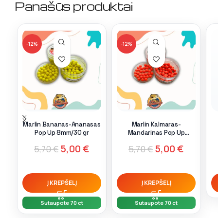
Panašūs produktai
-12%
-12%
Marlin Bananas-Ananasas
Marlin Kalmaras-
Pop Up 8mm/30 gr
Mandarinas Pop Up
8mm/30 gr
5,00
€
5,00
€
5,70
€
5,70
€
Į KREPŠELĮ
Į KREPŠELĮ
Sutaupote 70 ct
Sutaupote 70 ct