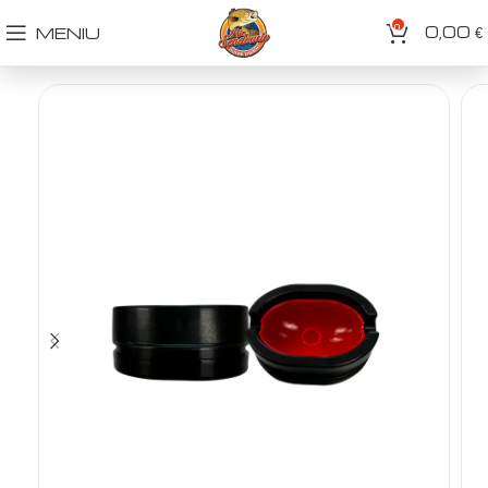
0
0,00
MENIU
€