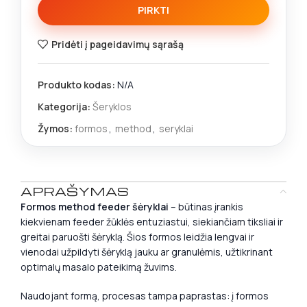
PIRKTI
Pridėti į pageidavimų sąrašą
Produkto kodas:
N/A
Kategorija:
Šeryklos
Žymos:
formos
,
method
,
seryklai
APRAŠYMAS
Formos method feeder šėryklai
– būtinas įrankis
kiekvienam feeder žūklės entuziastui, siekiančiam tiksliai ir
greitai paruošti šėryklą. Šios formos leidžia lengvai ir
vienodai užpildyti šėryklą jauku ar granulėmis, užtikrinant
optimalų masalo pateikimą žuvims.
Naudojant formą, procesas tampa paprastas: į formos