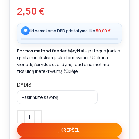
2,50
€
🚚
Iki nemokamo DPD pristatymo liko
50,00
€
Formos method feeder šėryklai
– patogus įrankis
greitam ir tiksliam jauko formavimui. Užtikrina
vienodą šėryklos užpildymą, padidina metimo
tikslumą ir efektyvumą žūklėje.
DYDIS
Į KREPŠELĮ