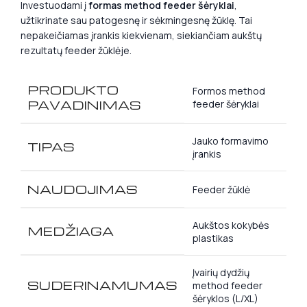
Investuodami į
formas method feeder šėryklai
,
užtikrinate sau patogesnę ir sėkmingesnę žūklę. Tai
nepakeičiamas įrankis kiekvienam, siekiančiam aukštų
rezultatų feeder žūklėje.
PRODUKTO
Formos method
PAVADINIMAS
feeder šėryklai
Jauko formavimo
TIPAS
įrankis
NAUDOJIMAS
Feeder žūklė
Aukštos kokybės
MEDŽIAGA
plastikas
Įvairių dydžių
SUDERINAMUMAS
method feeder
šėryklos (L/XL)