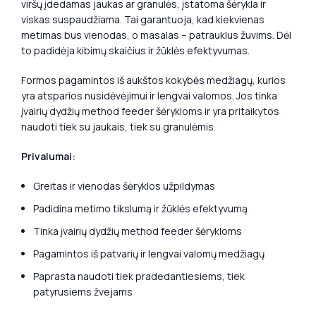
viršų įdedamas jaukas ar granulės, įstatoma šėrykla ir
viskas suspaudžiama. Tai garantuoja, kad kiekvienas
metimas bus vienodas, o masalas – patrauklus žuvims. Dėl
to padidėja kibimų skaičius ir žūklės efektyvumas.
Formos pagamintos iš aukštos kokybės medžiagų, kurios
yra atsparios nusidėvėjimui ir lengvai valomos. Jos tinka
įvairių dydžių method feeder šėrykloms ir yra pritaikytos
naudoti tiek su jaukais, tiek su granulėmis.
Privalumai:
Greitas ir vienodas šėryklos užpildymas
Padidina metimo tikslumą ir žūklės efektyvumą
Tinka įvairių dydžių method feeder šėrykloms
Pagamintos iš patvarių ir lengvai valomų medžiagų
Paprasta naudoti tiek pradedantiesiems, tiek
patyrusiems žvejams