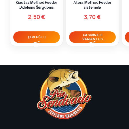
Kiautas Method Feeder
Atora Method Feeder
Didelėms Šėrykloms
sistemėlė
2,50
€
3,70
€
PASIRINKTI
Į KREPŠELĮ
VARIANTUS