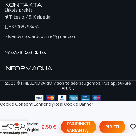
KONTAKTAI
Žūklės prekės
Tilžės g. 45, Klaipėda.
+37068793452
sendvarioparduotuve@gmail.com
NAVIGACIJA
INFORMACIJA
2023 © PRIESENDVARIO. Visos teisės saugomos. Puslapį sukūrė
Artix.lt
Cookie Consent Banner by Real Cookie Banner
Kiautas
Method
PASIRINKTI
Feeder
0
2,50
€
PIRKTI
Šėryklai
VARIANTĄ
eidavimų sąrašas
rduotuvė
Krepšelis
Mano paskyra
Prof