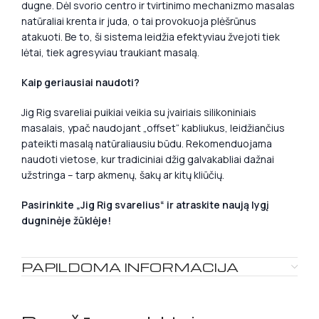
dugne. Dėl svorio centro ir tvirtinimo mechanizmo masalas
natūraliai krenta ir juda, o tai provokuoja plėšrūnus
atakuoti. Be to, ši sistema leidžia efektyviau žvejoti tiek
lėtai, tiek agresyviau traukiant masalą.
Kaip geriausiai naudoti?
Jig Rig svareliai puikiai veikia su įvairiais silikoniniais
masalais, ypač naudojant „offset“ kabliukus, leidžiančius
pateikti masalą natūraliausiu būdu. Rekomenduojama
naudoti vietose, kur tradiciniai džig galvakabliai dažnai
užstringa – tarp akmenų, šakų ar kitų kliūčių.
Pasirinkite „Jig Rig svarelius“ ir atraskite naują lygį
dugninėje žūklėje!
PAPILDOMA INFORMACIJA