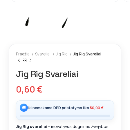
Pradžia
Svareliai
Jig Rig
Jig Rig Svareliai
Jig Rig Svareliai
0,60
€
🚚
Iki nemokamo DPD pristatymo liko
50,00
€
Jig Rig svareliai
– inovatyvus dugninės žvejybos