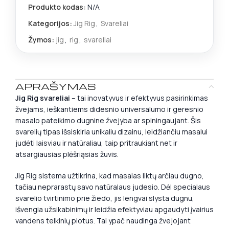
Produkto kodas:
N/A
Kategorijos:
Jig Rig
,
Svareliai
Žymos:
jig
,
rig
,
svareliai
APRAŠYMAS
Jig Rig svareliai
– tai inovatyvus ir efektyvus pasirinkimas
žvejams, ieškantiems didesnio universalumo ir geresnio
masalo pateikimo dugnine žvejyba ar spiningaujant. Šis
svarelių tipas išsiskiria unikaliu dizainu, leidžiančiu masalui
judėti laisviau ir natūraliau, taip pritraukiant net ir
atsargiausias plėšriąsias žuvis.
Jig Rig sistema užtikrina, kad masalas liktų arčiau dugno,
tačiau neprarastų savo natūralaus judesio. Dėl specialaus
svarelio tvirtinimo prie žiedo, jis lengvai slysta dugnu,
išvengia užsikabinimų ir leidžia efektyviau apgaudyti įvairius
vandens telkinių plotus. Tai ypač naudinga žvejojant