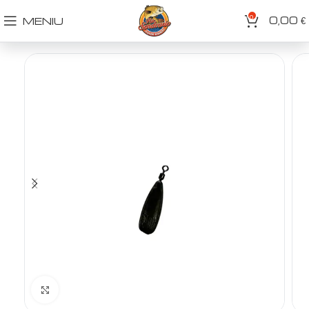
0
0,00
MENIU
€
Spustelėkite norėdami padidinti