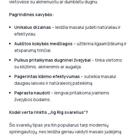
vietovėse su akmenuotu ar dumblėtu dugnu.
Pagrindinės savybės:
Unikalus dizainas
– leidžia masalui judėti natūraliau ir
efektyviau.
Aukštos kokybės medžiagos
– užtikrina ilgaamžiškumą ir
atsparumą trinčiai.
Puikus pritaikymas dugninei žvejybai
– tinka vietoms
su kliūtimis, akmenimis ar augalija.
Pagerintas kibimo efektyvumas
– suteikia masalui
daugiau laisvės ir natūralesnį pateikimą.
Paprasta naudoti
– lengvai pritaikoma įvairiems
žvejybos būdams.
Kodėl verta rinktis „Jig Rig svarelius“?
Šis svarelių tipas yra itin populiarus tarp modernių
spiningautojų, nes leidžia geriau valdyti masalo judėjimą