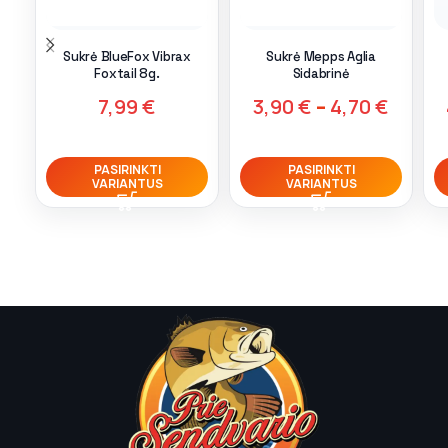
Sukrė BlueFox Vibrax
Sukrė Mepps Aglia
Foxtail 8g.
Sidabrinė
7,99
€
3,90
€
–
4,70
€
PASIRINKTI
PASIRINKTI
VARIANTUS
VARIANTUS