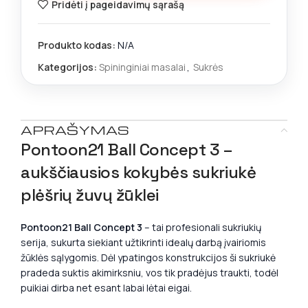
Pridėti į pageidavimų sąrašą
Produkto kodas:
N/A
Kategorijos:
Spininginiai masalai
,
Sukrės
APRAŠYMAS
Pontoon21 Ball Concept 3 –
aukščiausios kokybės sukriukė
plėšrių žuvų žūklei
Pontoon21 Ball Concept 3
– tai profesionali sukriukių
serija, sukurta siekiant užtikrinti idealų darbą įvairiomis
žūklės sąlygomis. Dėl ypatingos konstrukcijos ši sukriukė
pradeda suktis akimirksniu, vos tik pradėjus traukti, todėl
puikiai dirba net esant labai lėtai eigai.