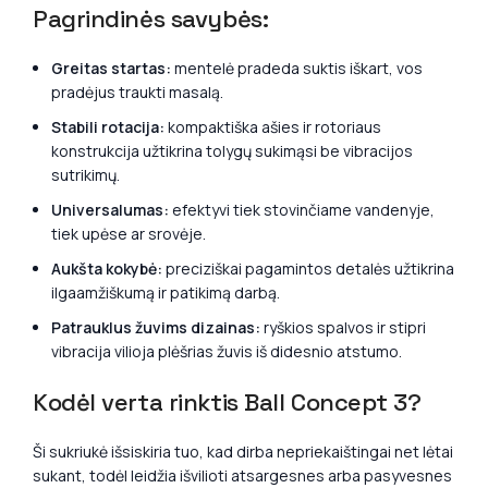
Pagrindinės savybės:
Greitas startas:
mentelė pradeda suktis iškart, vos
pradėjus traukti masalą.
Stabili rotacija:
kompaktiška ašies ir rotoriaus
konstrukcija užtikrina tolygų sukimąsi be vibracijos
sutrikimų.
Universalumas:
efektyvi tiek stovinčiame vandenyje,
tiek upėse ar srovėje.
Aukšta kokybė:
preciziškai pagamintos detalės užtikrina
ilgaamžiškumą ir patikimą darbą.
Patrauklus žuvims dizainas:
ryškios spalvos ir stipri
vibracija vilioja plėšrias žuvis iš didesnio atstumo.
Kodėl verta rinktis Ball Concept 3?
Ši sukriukė išsiskiria tuo, kad dirba nepriekaištingai net lėtai
sukant, todėl leidžia išvilioti atsargesnes arba pasyvesnes