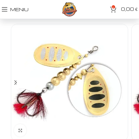
0
0,00
MENIU
€
Spustelėkite norėdami padidinti