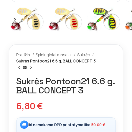
Pradžia
Spininginiai masalai
Sukrės
Sukrės Pontoon21 6.6 g. BALL CONCEPT 3
Sukrės Pontoon21 6.6 g.
BALL CONCEPT 3
6,80
€
🚚
Iki nemokamo DPD pristatymo liko
50,00
€