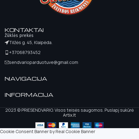
KONTAKTAI
Žūklės prekės
Tilžės g. 45, Klaipėda.
+37068793452
sendvarioparduotuve@gmail.com
NAVIGACIJA
INFORMACIJA
2023 © PRIESENDVARIO. Visos teisės saugomos. Puslapį sukūrė
Artix.lt
Cookie Consent Banner by Real Cookie Banner