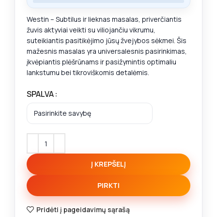
Westin – Subtilus ir lieknas masalas, priverčiantis
žuvis aktyviai veikti su viliojančiu vikrumu,
suteikiantis pasitikėjimo jūsų žvejybos sėkmei. Šis
mažesnis masalas yra universalesnis pasirinkimas,
įkvėpiantis plėšrūnams ir pasižymintis optimaliu
lankstumu bei tikroviškomis detalėmis.
SPALVA
Į KREPŠELĮ
PIRKTI
Pridėti į pageidavimų sąrašą