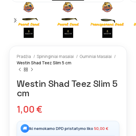
Pradžia
Spininginiai masalai
Guminiai Masalai
Westin Shad Teez Slim 5 cm
Westin Shad Teez Slim 5
cm
1,00
€
🚚
Iki nemokamo DPD pristatymo liko
50,00
€