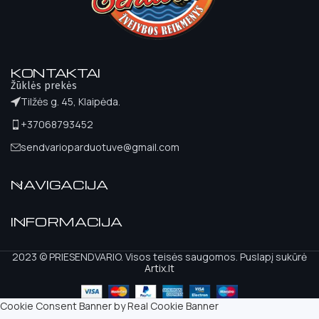
KONTAKTAI
Žūklės prekės
Tilžės g. 45, Klaipėda.
+37068793452
sendvarioparduotuve@gmail.com
NAVIGACIJA
INFORMACIJA
2023 © PRIESENDVARIO. Visos teisės saugomos. Puslapį sukūrė
Artix.lt
Cookie Consent Banner by Real Cookie Banner