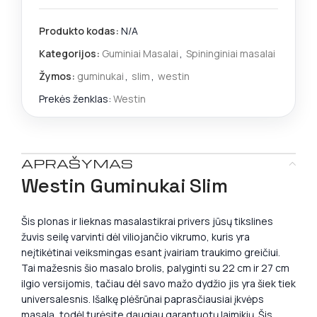
Produkto kodas:
N/A
Kategorijos:
Guminiai Masalai
,
Spininginiai masalai
Žymos:
guminukai
,
slim
,
westin
Prekės ženklas:
Westin
APRAŠYMAS
Westin Guminukai Slim
Šis plonas ir lieknas masalastikrai privers jūsų tikslines
žuvis seilę varvinti dėl viliojančio vikrumo, kuris yra
neįtikėtinai veiksmingas esant įvairiam traukimo greičiui.
Tai mažesnis šio masalo brolis, palyginti su 22 cm ir 27 cm
ilgio versijomis, tačiau dėl savo mažo dydžio jis yra šiek tiek
universalesnis. Išalkę plėšrūnai paprasčiausiai įkvėps
masalą, todėl turėsite daugiau garantuotų laimikių. Šis