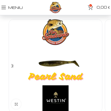
0
0,00
MENIU
€
Spustelėkite norėdami padidinti