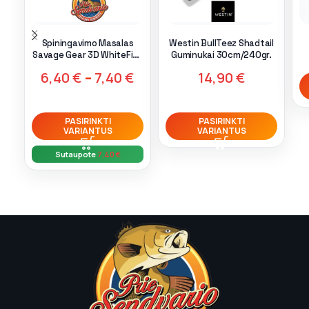
Spiningavimo Masalas
Westin BullTeez Shadtail
Savage Gear 3D WhiteFish
Guminukai 30cm/240gr.
Shad Motoroil UV
6,40
€
–
7,40
€
14,90
€
PASIRINKTI
PASIRINKTI
VARIANTUS
VARIANTUS
Sutaupote
7,40
€