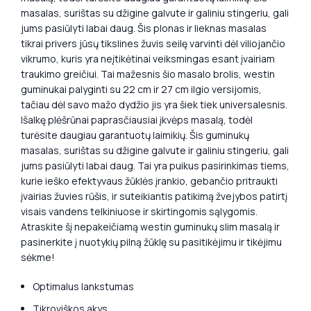
masalas, surištas su džigine galvute ir galiniu stingeriu, gali
jums pasiūlyti labai daug. Šis plonas ir lieknas masalas
tikrai privers jūsų tikslines žuvis seilę varvinti dėl viliojančio
vikrumo, kuris yra neįtikėtinai veiksmingas esant įvairiam
traukimo greičiui. Tai mažesnis šio masalo brolis, westin
guminukai palyginti su 22 cm ir 27 cm ilgio versijomis,
tačiau dėl savo mažo dydžio jis yra šiek tiek universalesnis.
Išalkę plėšrūnai paprasčiausiai įkvėps masalą, todėl
turėsite daugiau garantuotų laimikių. Šis guminukų
masalas, surištas su džigine galvute ir galiniu stingeriu, gali
jums pasiūlyti labai daug. Tai yra puikus pasirinkimas tiems,
kurie ieško efektyvaus žūklės įrankio, gebančio pritraukti
įvairias žuvies rūšis, ir suteikiantis patikimą žvejybos patirtį
visais vandens telkiniuose ir skirtingomis sąlygomis.
Atraskite šį nepakeičiamą westin guminukų slim masalą ir
pasinerkite į nuotykių pilną žūklę su pasitikėjimu ir tikėjimu
sėkme!
Optimalus lankstumas
Tikroviškos akys