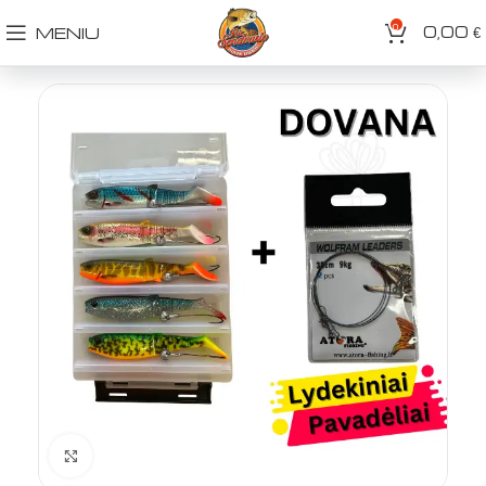
0
0,00
MENIU
€
Spustelėkite norėdami padidinti