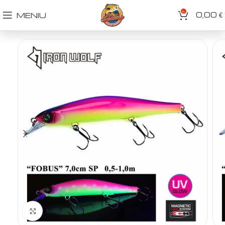
0
0,00
MENIU
€
Spustelėkite norėdami padidinti