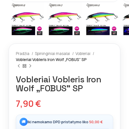
Pradžia
Spininginiai masalai
Vobleriai
Vobleriai Vobleris Iron Wolf „FOBUS” SP
Vobleriai Vobleris Iron
Wolf „FOBUS” SP
7,90
€
🚚
Iki nemokamo DPD pristatymo liko
50,00
€