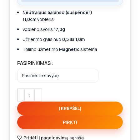
Neutralaus balanso (suspender)
11,0cm
vobleris
Voblerio svoris
17,0g
Užnerimo gylis nuo
0,5 iki 1,0m
Tolimo užmetimo
Magnetic
sistema
PASIRINKIMAS
Į KREPŠELĮ
PIRKTI
Pridėti į pageidavimų sąrašą