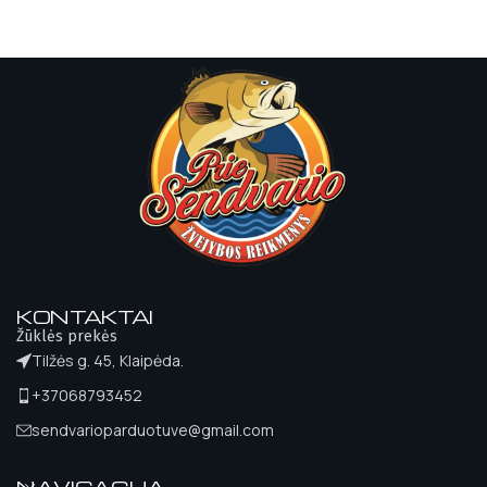
KONTAKTAI
Žūklės prekės
Tilžės g. 45, Klaipėda.
+37068793452
sendvarioparduotuve@gmail.com
NAVIGACIJA