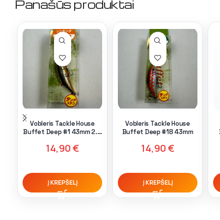
Panašūs produktai
Vobleris Tackle House
Vobleris Tackle House
Buffet Deep #1 43mm 2.4
Buffet Deep #18 43mm
g
14,90
€
14,90
€
Į KREPŠELĮ
Į KREPŠELĮ