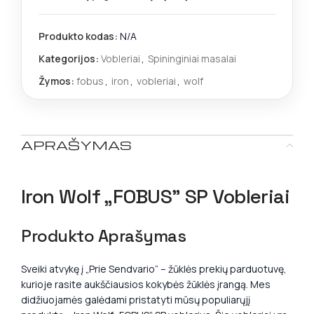
Produkto kodas:
N/A
Kategorijos:
Vobleriai
,
Spininginiai masalai
Žymos:
fobus
,
iron
,
vobleriai
,
wolf
APRAŠYMAS
Iron Wolf „FOBUS” SP Vobleriai
Produkto Aprašymas
Sveiki atvykę į „Prie Sendvario“ – žūklės prekių parduotuvę,
kurioje rasite aukščiausios kokybės žūklės įrangą. Mes
didžiuojamės galėdami pristatyti mūsų populiarųjį